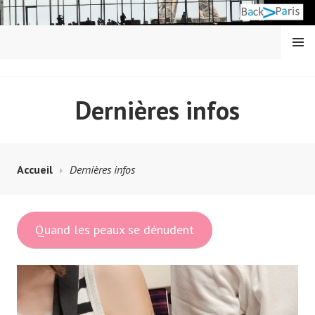
Aller
au
contenu
MENU
principal
BACK IN PARIS
Dernières infos
Accueil
Dernières infos
Quand les peaux se dénudent