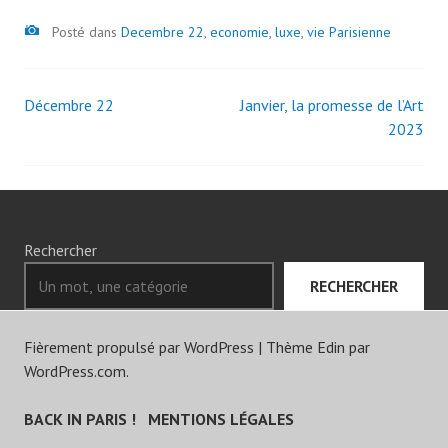
Image
Posté dans
Decembre 22
,
economie
,
luxe
,
vie Parisienne
Décembre 22
Janvier, la promesse de l’Art
Navigation
2023
des
articles
Rechercher
RECHERCHER
Fièrement propulsé par WordPress
|
Thème Edin par
WordPress.com
.
BACK IN PARIS !
MENTIONS LÉGALES