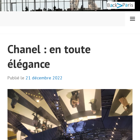
Aller
au
contenu
MENU
principal
BACK IN PARIS
Chanel : en toute
élégance
Publié le
21 décembre 2022
p
a
r
a
d
m
i
n
7