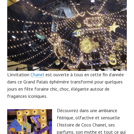
0
7
9
L’invitation
Chanel
est ouverte à tous en cette fin d’année
dans ce Grand Palais éphémère transformé pour quelques
jours en fête foraine chic, choc, élégante autour de
fragances iconiques.
Découvrez dans une ambiance
féérique, olfactive et sensuelle
l’histoire de Coco Chanel, ses
parfums, son mythe et tout ce qui