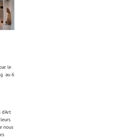
par le
ng au 6
 d’Art
leurs
ur nous
urs