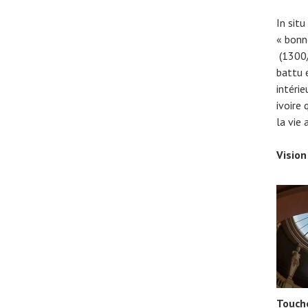
In situ
« bonn
(1300/
battu 
intéri
ivoire
la vie
Vision
Touche