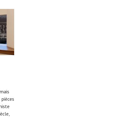
 mais
e pièces
miste
iècle,