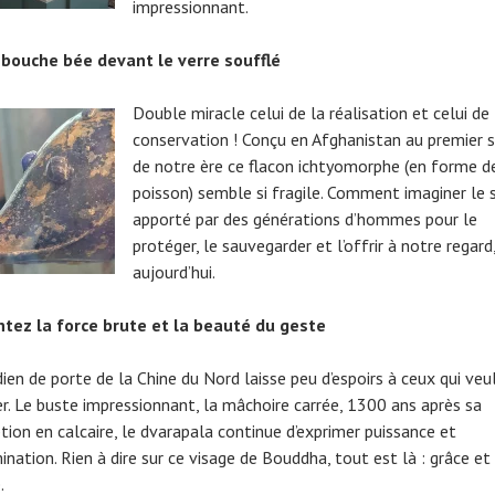
impressionnant.
bouche bée devant le verre soufflé
Double miracle celui de la réalisation et celui de 
conservation ! Conçu en Afghanistan au premier s
de notre ère ce flacon ichtyomorphe (en forme d
poisson) semble si fragile. Comment imaginer le 
apporté par des générations d’hommes pour le
protéger, le sauvegarder et l’offrir à notre regard
aujourd’hui.
tez la force brute
et la beauté du geste
ien de porte de la Chine du Nord laisse peu d’espoirs à ceux qui veul
r. Le buste impressionnant, la mâchoire carrée, 1300 ans après sa
tion en calcaire, le dvarapala continue d’exprimer puissance et
nation. Rien à dire sur ce visage de Bouddha, tout est là : grâce et
.