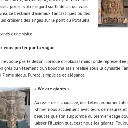
issez porter votre regard sur le détail qui vous
Ainsi, ce bestiaire d’animaux fantastiques où des
ilés croisent des singes sur le pont du Potalaka.
tanés d’une visite
z vous porter par la vague
e n’évoque pas le dessin iconique d’Hokusaî mais l’onde représentée 
en grés du vêtement d’un bouddha assis réalisé sous la dynastie Ta
 7 eme siècle. Pureté, simplicité et élégance.
« We are giants »
Au rez – de – chaussée, des têtes monumentales
Khmer nous accueillent avec leurs démesures et 
beautés que l’on surplombe du premier étage po
laisser l’illusion que, c’est nous les géants. Toujo