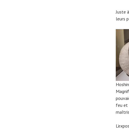
Juste 
leurs 
Hoshi
Magnif
pouvai
feu et 
maîtri
L’expo