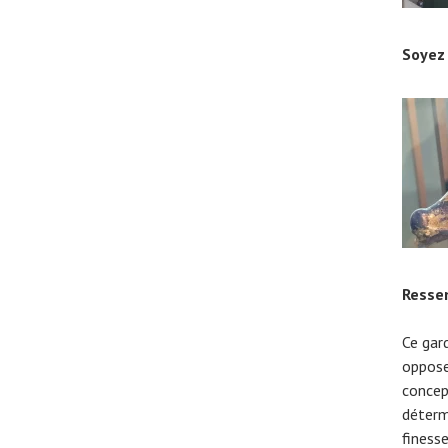
Soyez 
Ressen
Ce gard
oppose
concep
détermi
finesse