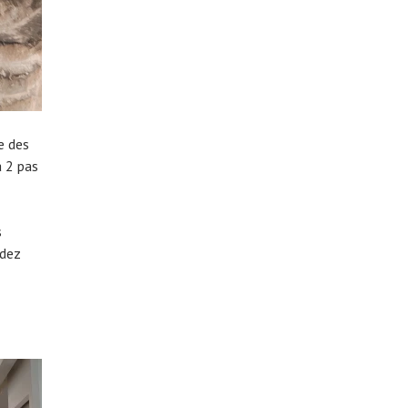
e des
à 2 pas
s
adez