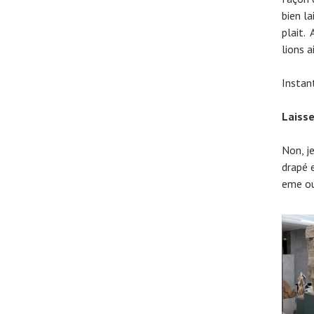
bien la
plait. 
lions a
Instan
Laisse
Non, j
drapé 
eme ou