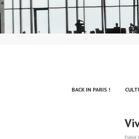
Aller
au
contenu
principal
BACK IN PARIS
BACK IN PARIS !
CULT
Viv
Publié 