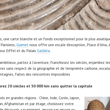
s, une carte blanche et un fonds exceptionnel pour le plus asiatiqu
Parisiens,
Guimet
nous offre une escale d’exception, Place d’Iéna, 
our Eiffel et du Palais
Galliéra.
ambitieux, partez à l’aventure, franchissez les siècles, enjambez le
oires sans respect de la géographie et de l’empreinte carbone, escal
ntagnes, faites des rencontres impossibles
rez 20 siècles et 50 000 km sans quitter la capitale
és en grandes régions : Chine, Inde, Corée, Japon,
an, Afghanistan et par étage, choisissez votre
de découvrir, savamment, œuvre par œuvre ou