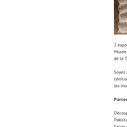
2 expo
Musée 
de la T
Soyez 
territ
les mo
Parcou
Découp
Pakist
façon 