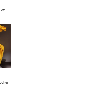
 et
rocher