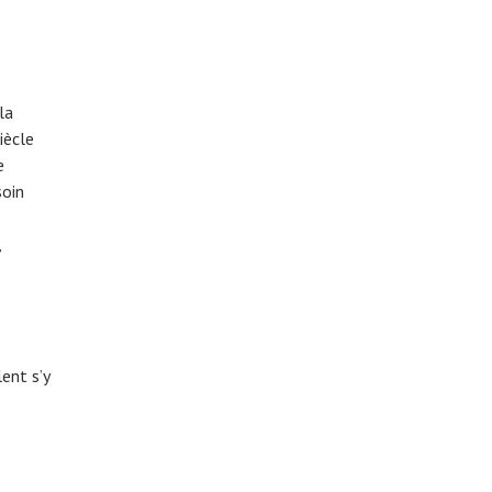
la
iècle
e
soin
,
ent s’y