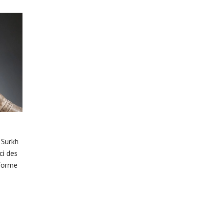
 Surkh
ci des
 forme