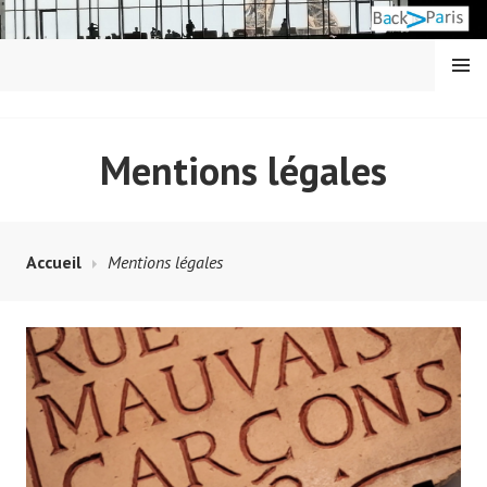
Aller
au
contenu
MENU
principal
BACK IN PARIS
Mentions légales
Accueil
Mentions légales