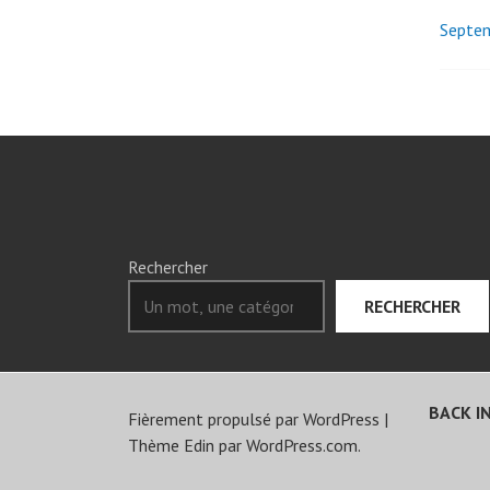
Septe
Nav
des
art
Rechercher
RECHERCHER
BACK IN
Fièrement propulsé par WordPress
|
Thème Edin par
WordPress.com
.