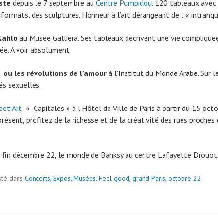
ste
depuis le 7 septembre au
Centre Pompidou
. 120 tableaux avec
formats, des sculptures. Honneur à l’art dérangeant de l « intranqui
Kahlo
au Musée Galliéra. Ses tableaux décrivent une vie compliquée
ée. A voir absolument
 ou les révolutions de l’amour
à l’Institut du Monde Arabe. Sur l
és sexuelles.
eet Art
« Capitales » à l’Hôtel de Ville de Paris à partir du 15 octo
résent, profitez de la richesse et de la créativité des rues proches 
à fin décembre 22, le monde de Banksy au centre Lafayette Drouot
ge
sté dans
Concerts, Expos, Musées
,
Feel good
,
grand Paris
,
octobre 22