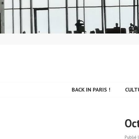
Aller
au
contenu
principal
BACK IN PARIS
BACK IN PARIS !
CULT
Oc
Publié 