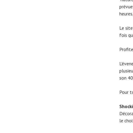
prévue
heures
Le site
fois q
Profit
L’éven
plusieu
son 40
Pour t
Shock
Décorat
le choi