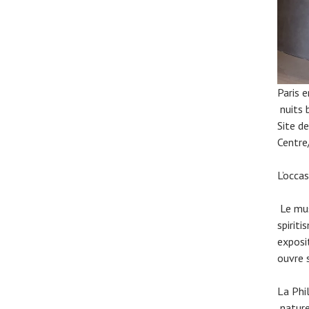
Paris 
nuits 
Site d
Centre
L’occas
Le mus
spirit
exposi
ouvre 
La Phi
nature