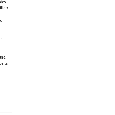
 des
lle ».
,
es
bre.
de la
.