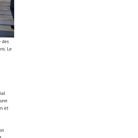
e des
ns. Le
ial
 une
on et
on
t