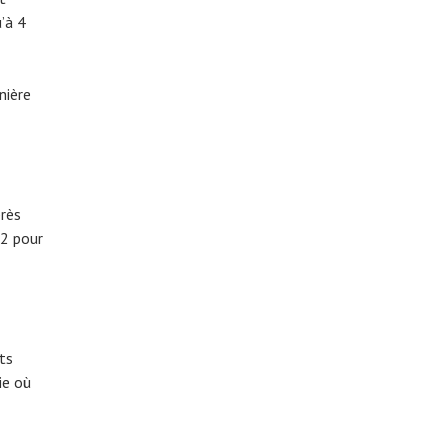
’à 4
nière
près
2 pour
ts
ie où