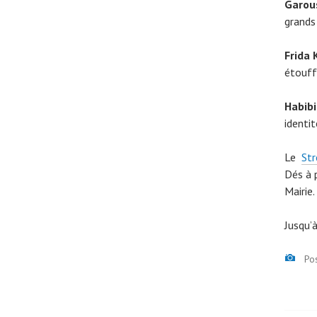
Garou
grands 
Frida 
étouff
Habibi
identit
Le
Str
Dés à p
Mairie.
Jusqu’
Ima
Po