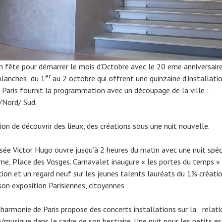
en fête pour démarrer le mois d’Octobre avec le 20 eme anniversair
er
blanches du 1
au 2 octobre qui offrent une quinzaine d’installatio
e Paris fournit la programmation avec un découpage de la ville :
/Nord/ Sud.
ion de découvrir des lieux, des créations sous une nuit nouvelle.
ée Victor Hugo ouvre jusqu’à 2 heures du matin avec une nuit spéc
isme, Place des Vosges. Carnavalet inaugure « les portes du temps »
tion et un regard neuf sur les jeunes talents lauréats du 1% créati
son exposition Parisiennes, citoyennes
lharmonie de Paris propose des concerts installations sur la relati
/musique dans le cadre de son bestiaire. Une nuit pour les petits es