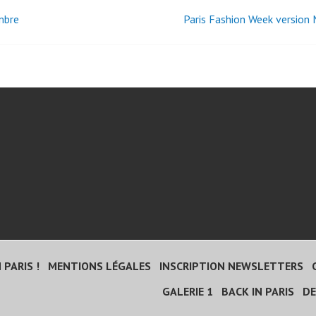
mbre
Paris Fashion Week version 
igation
icles
 PARIS !
MENTIONS LÉGALES
INSCRIPTION NEWSLETTERS
GALERIE 1
BACK IN PARIS
DE