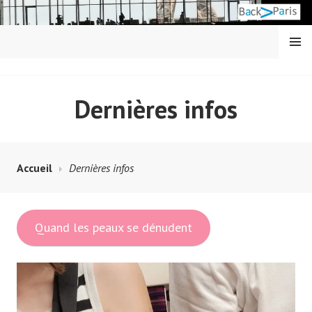
Aller
au
contenu
MENU
principal
BACK IN PARIS
Dernières infos
Accueil
Dernières infos
Quand les peaux se dénudent