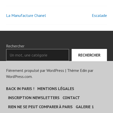
La Manufacture Chanel
Escalade
Navigation
des
articles
Rechercher
RECHERCHER
Fièrement propulsé par WordPress
|
Thème Edin par
WordPress.com
.
BACK IN PARIS !
MENTIONS LÉGALES
INSCRIPTION NEWSLETTERS
CONTACT
RIEN NE SE PEUT COMPARER À PARIS
GALERIE 1