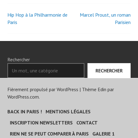
Hip Hop à la Philharmonie de
Marcel Proust, un roman
Navigation
Paris
Parisien
des
articles
Rechercher
RECHERCHER
Fièrement propulsé par WordPress
|
Thème Edin par
WordPress.com
.
BACK IN PARIS !
MENTIONS LÉGALES
INSCRIPTION NEWSLETTERS
CONTACT
RIEN NE SE PEUT COMPARER À PARIS
GALERIE 1