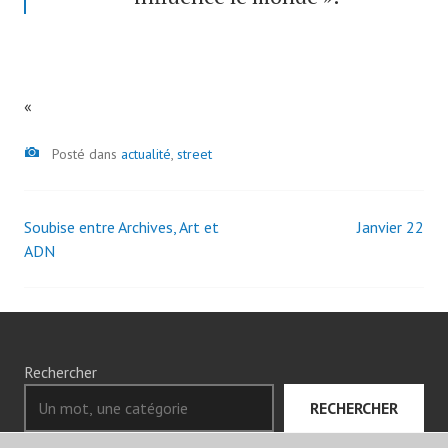
«
Image
Posté dans
actualité
,
street
Soubise entre Archives, Art et
Janvier 22
Navigation
ADN
des
articles
Rechercher
RECHERCHER