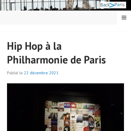
Aller
au
contenu
MENU
principal
BACK IN PARIS
Hip Hop à la
Philharmonie de Paris
Publié le
22 décembre 2021
p
a
r
a
d
m
i
n
7