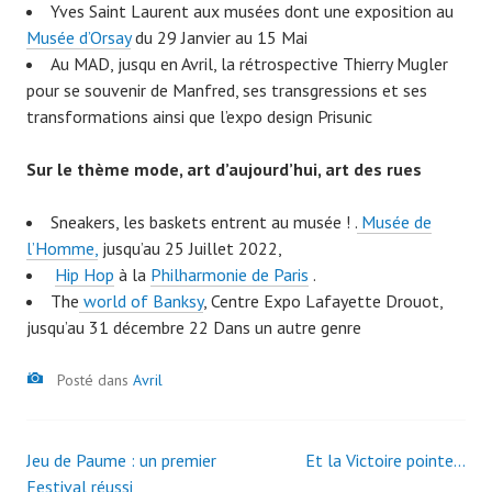
Yves Saint Laurent aux musées dont une exposition au
Musée d’Orsay
du 29 Janvier au 15 Mai
Au MAD, jusqu en Avril, la rétrospective Thierry Mugler
pour se souvenir de Manfred, ses transgressions et ses
transformations ainsi que l’expo design Prisunic
Sur le thème mode, art d’aujourd’hui, art des rues
Sneakers, les baskets entrent au musée ! .
Musée de
l’Homme,
jusqu’au 25 Juillet 2022,
Hip Hop
à la
Philharmonie de Paris
.
The
world of Banksy
, Centre Expo Lafayette Drouot,
jusqu’au 31 décembre 22 Dans un autre genre
Image
Posté dans
Avril
Jeu de Paume : un premier
Et la Victoire pointe…
Navigation
Festival réussi