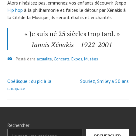
Alors n’hésitez pas, emmenez vos enfants découvrir l’expo
Hip hop
à la philharmonie et faites le détour par Xénakis à
la Citéde la Musique, ils seront ébahis et enchantés.
« Je suis né 25 siècles trop tard. »
Iannis Xénakis – 1922-2001
Image
Posté dans
actualité
,
Concerts, Expos, Musées
Obélisque : du pic à la
Souriez, Smiley a 50 ans
Navigation
carapace
des
articles
Rechercher