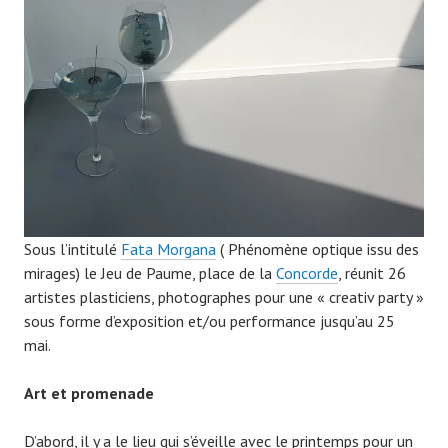
0
7
9
Sous l’intitulé
Fata Morgana
( Phénomène optique issu des
mirages) le Jeu de Paume, place de la
Concorde
, réunit 26
artistes plasticiens, photographes pour une « creativ party »
sous forme d’exposition et/ou performance jusqu’au 25
mai.
Art et promenade
D’abord, il y a le lieu qui s’éveille avec le printemps pour un