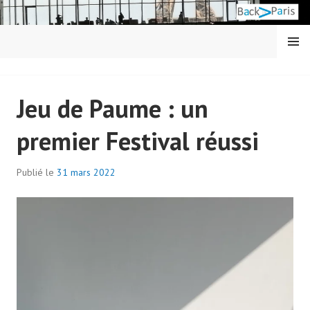
Aller
au
contenu
MENU
principal
BACK IN PARIS
Jeu de Paume : un
premier Festival réussi
Publié le
31 mars 2022
p
a
r
a
d
m
i
n
7