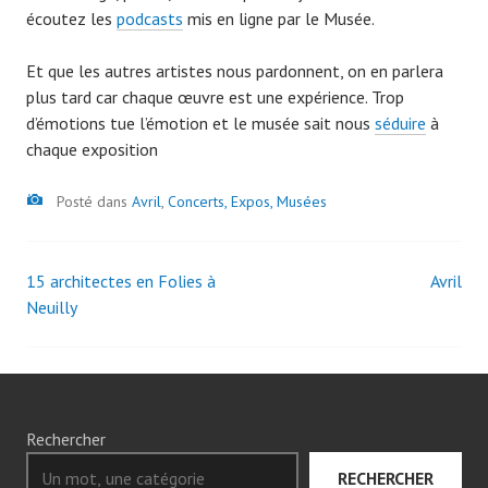
écoutez les
podcasts
mis en ligne par le Musée.
Et que les autres artistes nous pardonnent, on en parlera
plus tard car chaque œuvre est une expérience. Trop
d’émotions tue l’émotion et le musée sait nous
séduire
à
chaque exposition
Image
Posté dans
Avril
,
Concerts, Expos, Musées
15 architectes en Folies à
Avril
Navigation
Neuilly
des
articles
Rechercher
RECHERCHER