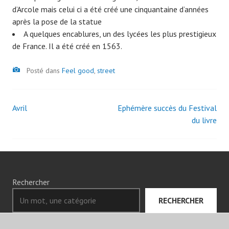
d’Arcole mais celui ci a été créé une cinquantaine d’années
après la pose de la statue
A quelques encablures, un des lycées les plus prestigieux
de France. Il a été créé en 1563.
Image
Posté dans
Feel good
,
street
Avril
Ephémère succès du Festival
Navigation
du livre
des
articles
Rechercher
RECHERCHER