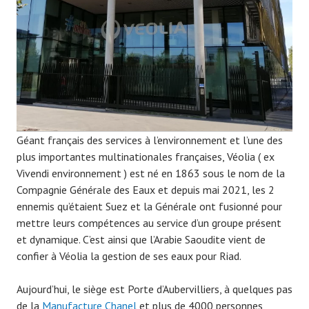
9
Géant français des services à l’environnement et l’une des
plus importantes multinationales françaises, Véolia ( ex
Vivendi environnement ) est né en 1863 sous le nom de la
Compagnie Générale des Eaux et depuis mai 2021, les 2
ennemis qu’étaient Suez et la Générale ont fusionné pour
mettre leurs compétences au service d’un groupe présent
et dynamique. C’est ainsi que l’Arabie Saoudite vient de
confier à Véolia la gestion de ses eaux pour Riad.
Aujourd’hui, le siège est Porte d’Aubervilliers, à quelques pas
de la
Manufacture Chanel
et plus de 4000 personnes