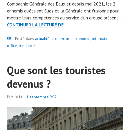
Compagnie Générale des Eaux et depuis mai 2021, les 2
m
ennemis qu'étaient Suez et la Générale ont fusionné pour
i
mettre leurs compétences au service d'un groupe présent …
n
VÉOLIA
CONTINUER LA LECTURE DE
7
0
Image
Posté dans
actualité
,
architecture
7
,
economie
,
international
,
office
,
tendance
9
Que sont les touristes
devenus ?
Publié le
11 septembre 2021
p
a
r
a
d