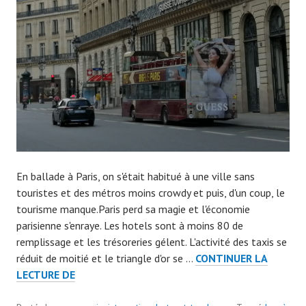
m
i
n
7
0
7
9
En ballade à Paris, on s'était habitué à une ville sans
touristes et des métros moins crowdy et puis, d'un coup, le
tourisme manque.Paris perd sa magie et l'économie
parisienne s'enraye. Les hotels sont à moins 80 de
remplissage et les trésoreries gélent. L'activité des taxis se
réduit de moitié et le triangle d'or se …
CONTINUER LA
QUE
LECTURE DE
SONT