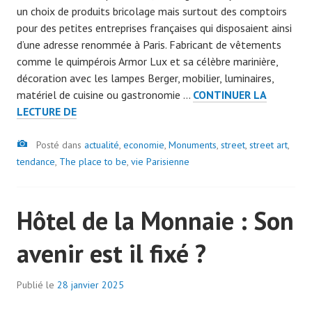
un choix de produits bricolage mais surtout des comptoirs
a
pour des petites entreprises françaises qui disposaient ainsi
d
d’une adresse renommée à Paris. Fabricant de vêtements
m
comme le quimpérois Armor Lux et sa célèbre marinière,
i
décoration avec les lampes Berger, mobilier, luminaires,
n
matériel de cuisine ou gastronomie …
CONTINUER LA
7
BHV
LECTURE DE
0
:
7
Image
LE
Posté dans
actualité
9
,
economie
,
Monuments
,
street
,
street art
,
FLAGSHIP
tendance
,
The place to be
,
vie Parisienne
VA
T
Hôtel de la Monnaie : Son
IL
CONNAITRE
avenir est il fixé ?
DES
JOURS
HEUREUX
Publié le
28 janvier 2025
p
?
a