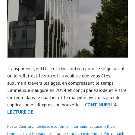
9
Transparence, netteté et chic contenu pour ce siège social
où le reflet est le votre. Il traduit ce que vous êtes,
sublimé à travers les âges, en compressant le temps.
L'immeuble inauguré en 2014 et conçu par Valode et Pistre
s'intègre dans le quartier et le magnifie avec des jeux de
duplication et d'expression nouvelle …
CONTINUER LA
CLARINS
LECTURE DE
JOUE
LA
Posté dans
architecture
,
economie
,
international
,
luxe
,
office
,
TRANSPARENCE
tendance
,
vie Parisienne
Tagué
Clarins
,
cosmétique
,
Porte maillot
,