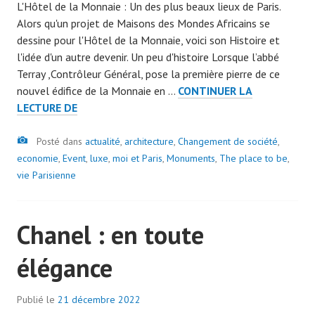
L'Hôtel de la Monnaie : Un des plus beaux lieux de Paris.
r
Alors qu'un projet de Maisons des Mondes Africains se
a
dessine pour l'Hôtel de la Monnaie, voici son Histoire et
d
l'idée d'un autre devenir. Un peu d'histoire Lorsque l’abbé
m
Terray ,Contrôleur Général, pose la première pierre de ce
i
nouvel édifice de la Monnaie en …
CONTINUER LA
n
HÔTEL
LECTURE DE
7
DE
0
Image
LA
Posté dans
actualité
,
architecture
7
,
Changement de société
,
MONNAIE
economie
,
Event
,
luxe
,
moi et Paris
9
,
Monuments
,
The place to be
,
:
vie Parisienne
SON
AVENIR
Chanel : en toute
EST
IL
élégance
FIXÉ
?
Publié le
21 décembre 2022
p