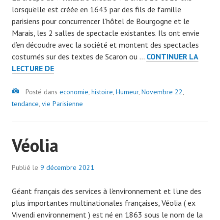
lorsqu’elle est créée en 1643 par des fils de famille
a
parisiens pour concurrencer l’hôtel de Bourgogne et le
d
Marais, les 2 salles de spectacle existantes. Ils ont envie
m
d’en découdre avec la société et montent des spectacles
i
costumés sur des textes de Scaron ou …
CONTINUER LA
n
MOLIÈRE
LECTURE DE
7
:
0
Image
6
Posté dans
economie
,
histoire
7
,
Humeur
,
Novembre 22
,
GARS,
tendance
,
vie Parisienne
9
4
FILLES
Véolia
EN
MODE
START
Publié le
9 décembre 2021
p
UP.
a
Géant français des services à l'environnement et l'une des
r
plus importantes multinationales françaises, Véolia ( ex
a
Vivendi environnement ) est né en 1863 sous le nom de la
d