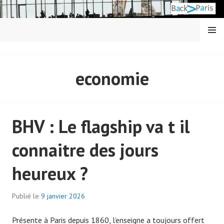
Aller
au
contenu
MENU
principal
BACK IN PARIS
economie
BHV : Le flagship va t il
connaitre des jours
heureux ?
Publié le
9 janvier 2026
p
a
Présente à Paris depuis 1860, l’enseigne a toujours offert
r