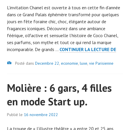
a
L’invitation Chanel est ouverte à tous en cette fin d’année
r
dans ce Grand Palais éphémère transformé pour quelques
a
jours en fête foraine chic, choc, élégante autour de
d
fragances iconiques. Découvrez dans une ambiance
m
féérique, olfactive et sensuelle l’histoire de Coco Chanel,
i
ses parfums, son mythe et tout ce qui rend la marque
n
CHANE
incomparable. De grands …
CONTINUER LA LECTURE DE
7
:
0
Image
EN
Posté dans
Decembre 22
7
,
economie
,
luxe
,
vie Parisienne
TOUT
9
ÉLÉGA
Molière : 6 gars, 4 filles
en mode Start up.
Publié le
16 novembre 2022
p
a
La troupe de « l’illustre théâtre » a entre 20 et 25 ans
r