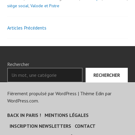
siège social
,
Valode et Pistre
Articles Précédents
Navigation
des
articles
Rechercher
RECHERCHER
Fièrement propulsé par WordPress
|
Thème Edin par
WordPress.com
.
BACK IN PARIS !
MENTIONS LÉGALES
INSCRIPTION NEWSLETTERS
CONTACT