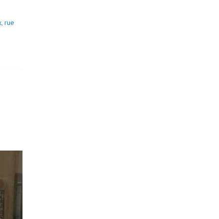
x
,
rue