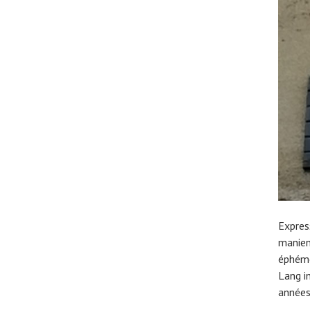
Expres
manien
éphémè
Lang i
années