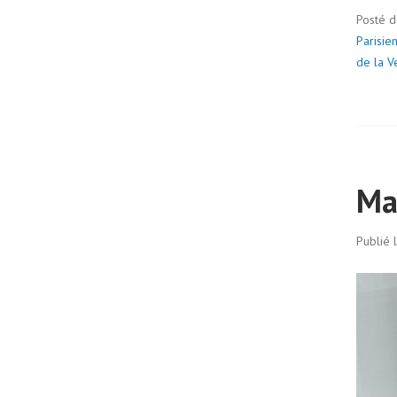
Posté 
Parisie
de la V
Ma
Publié 