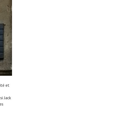
ité et
si Jack
es
R
T