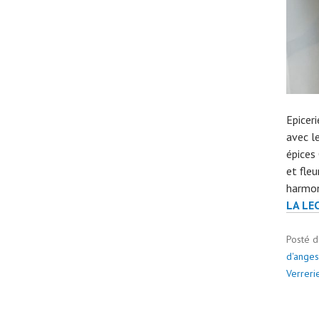
Epicer
avec le
épices
et fle
harmon
LA LE
Posté 
d'anges
Verreri