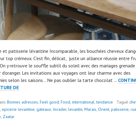
ie et patisserie lévantine Incomparable, les bouchées cheveux d’ang
ur top crémeux. C’est fin, délicat, juste un alliance réussie entre fr
 On y retrouve le souffle subtil du soleil avec des mariages grenade
ur d’oranger. Les invitations aux voyages ont leur charme avec des
ies selon les saisons... Ne pas oublier la tarte chocolat …
CONTIN
MAISON
CTURE DE
ALEPH
dans
Bonnes adresses
,
Feel good
,
Food
,
international
,
tendance
Tagué
che
,
epicerie levantine
,
gateaux
,
Invader
,
levantin
,
Marais
,
Orient
,
patisserie
,
ru
e
,
Zaatar