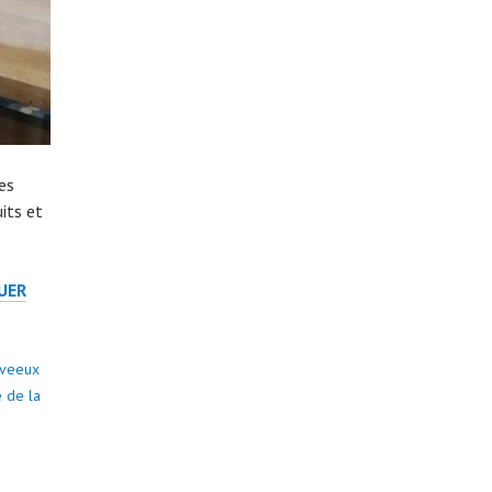
es
uits et
UER
veeux
e de la