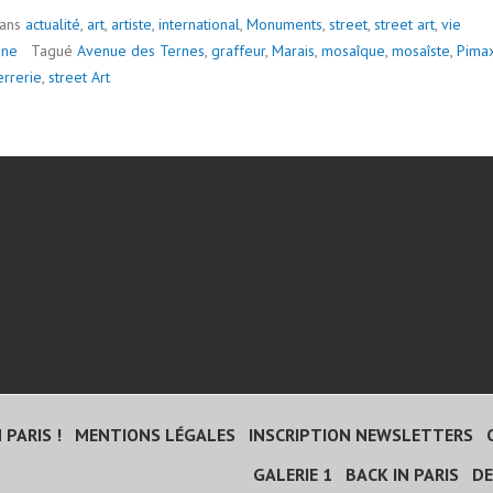
PARIS
dans
actualité
,
art
,
artiste
,
international
,
Monuments
,
street
,
street art
,
vie
nne
Tagué
Avenue des Ternes
,
graffeur
,
Marais
,
mosaîque
,
mosaîste
,
Pima
errerie
,
street Art
 PARIS !
MENTIONS LÉGALES
INSCRIPTION NEWSLETTERS
GALERIE 1
BACK IN PARIS
DE