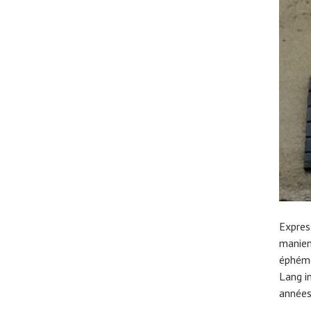
Expres
manien
éphémè
Lang i
années