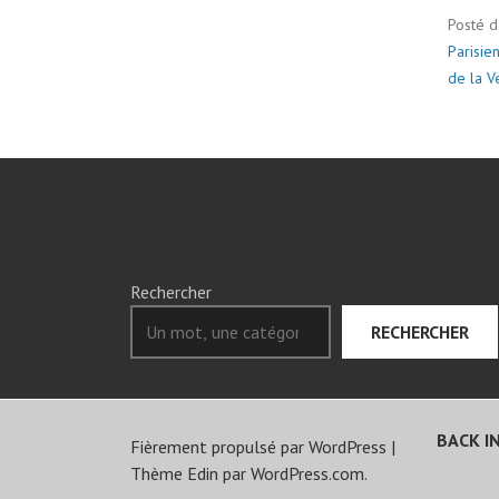
Posté 
Parisie
de la V
Rechercher
RECHERCHER
BACK IN
Fièrement propulsé par WordPress
|
Thème Edin par
WordPress.com
.