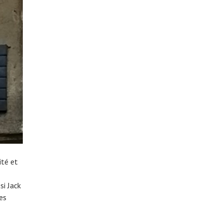
ité et
si Jack
es
R
T