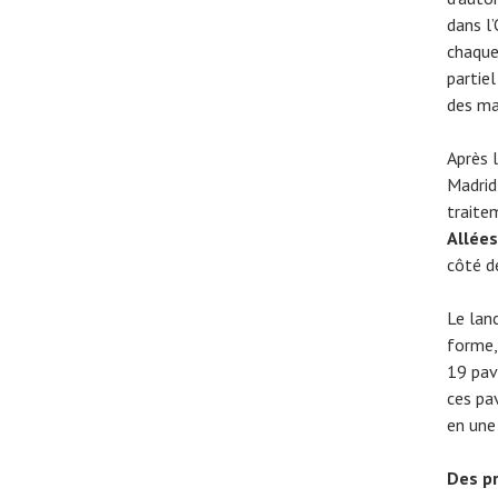
dans l
chaque
partiel
des ma
Après 
Madrid
traite
Allées
côté de
Le la
forme, 
19 pav
ces pa
en une
Des p