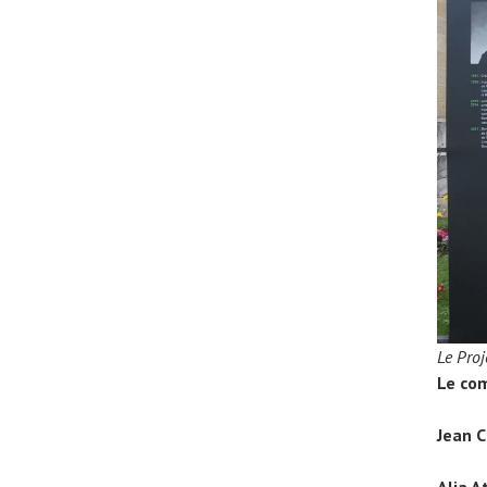
Le Pro
Le com
Jean 
Alia A