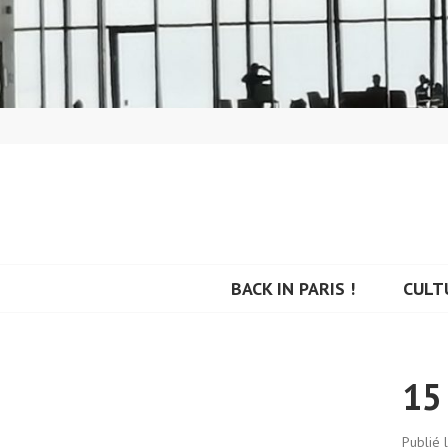
Aller
au
contenu
principal
BACK IN PARIS
BACK IN PARIS !
CULT
15 
Publié 