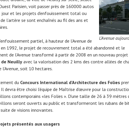
’Ouest Parisien, voit passer près de 160000 autos
 jour et les projets d’enfouissement total ou
 de l’artère se sont enchaînés au fil des ans et
ires.
L’Avenue aujourd
l’enfouissement partiel, à hauteur de l’Avenue de
 en 1992, le projet de recouvrement total a été abandonné et le
ment de l’Avenue transformé à partir de 2008 en un nouveau projet 
 de Neuilly
avec la valorisation des 2 kms des contre allées de ch
 l’Avenue, soit 10 hectares.
ncement du
Concours International d’Architecture des Folies
pre
Il devra être choisi l’équipe de Maîtrise d’œuvre pour la constructi
illons contemporains «les Folies ». D’une taille de 26 à 39 mètres c
villons seront ouverts au public et transformeront les rubans de b
 suite de visions innovantes.
rojets présentés aux usagers