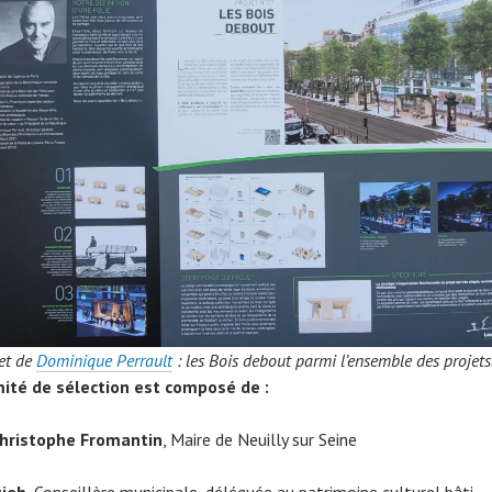
jet de
Dominique Perrault
: les Bois debout parmi l’ensemble des projets
ité de sélection est composé de :
Christophe Fromantin
, Maire de Neuilly sur Seine
tieh
, Conseillère municipale, déléguée au patrimoine culturel bâti