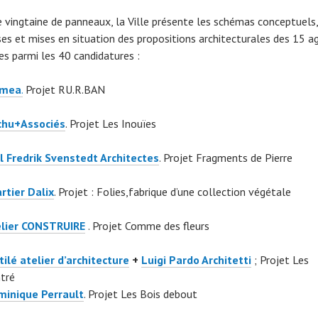
e vingtaine de panneaux, la Ville présente les schémas conceptuels,
ses et mises en situation des propositions architecturales des 15 a
es parmi les 40 candidatures :
cmea
.
Projet RU.R.BAN
chu+Associés
. Projet Les Inouïes
l Fredrik Svenstedt Architectes
. Projet Fragments de Pierre
rtier Dalix
. Projet : Folies,fabrique d’une collection végétale
lier CONSTRUIRE
. Projet Comme des fleurs
tilé atelier d’architecture
+
Luigi Pardo Architetti
; Projet Les
tré
inique Perrault
. Projet Les Bois debout