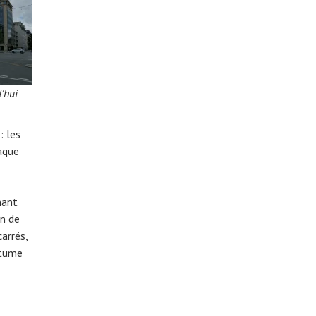
’hui
: les
aque
nant
on de
arrés,
itume