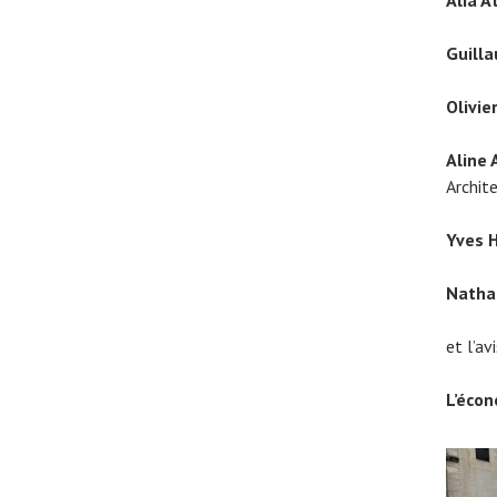
Guilla
Olivie
Aline
Archit
Yves
Nathal
et l’av
L’écon