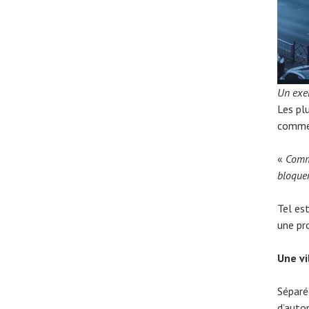
Un exem
Les pl
comme 
«
Comme
bloquer
Tel est
une pr
Une vi
Séparé
d’autor