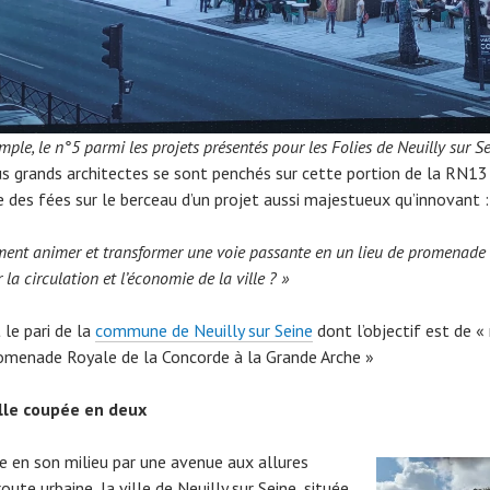
ple, le n°5 parmi les projets présentés pour les Folies de Neuilly sur S
us grands architectes se sont penchés sur cette portion de la RN13
des fées sur le berceau d’un projet aussi majestueux qu’innovant :
nt animer et transformer une voie passante en un lieu de promenade
 la circulation et l’économie de la ville ? »
 le pari de la
commune de Neuilly sur Seine
dont l’objectif est de « 
omenade Royale de la Concorde à la Grande Arche »
lle coupée en deux
e en son milieu par une avenue aux allures
oute urbaine, la ville de Neuilly sur Seine, située