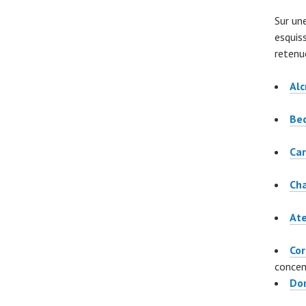
Sur un
esquis
retenu
Al
Be
Car
Cha
Ate
Cor
concen
Dom