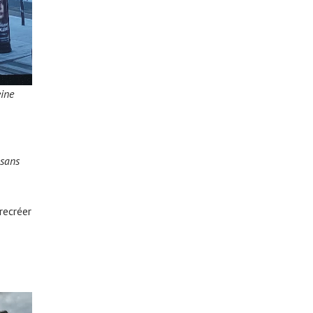
eine
 sans
recréer