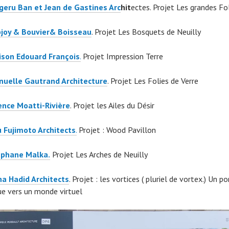
geru Ban et Jean de Gastines Arc
hit
ectes. Projet Les grandes Fo
joy & Bouvier& Boisseau
. Projet Les Bosquets de Neuilly
son Edouard Franç
ois
.
Projet Impression Terre
uelle Gautrand Architecture
. Projet Les Folies de Verre
nce Moatti-Rivière
. Projet les Ailes du Désir
 Fujimoto Architects
.
Projet : Wood Pavillon
éphane Malka.
Projet Les Arches de Neuilly
a Hadid Architects
. Projet : les vortices ( pluriel de vortex.) Un po
ue vers un monde virtuel