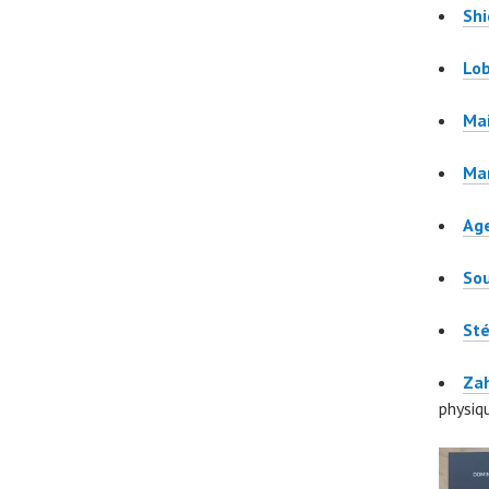
Shi
Lob
Mai
Man
Age
Sou
St
Zah
physiq