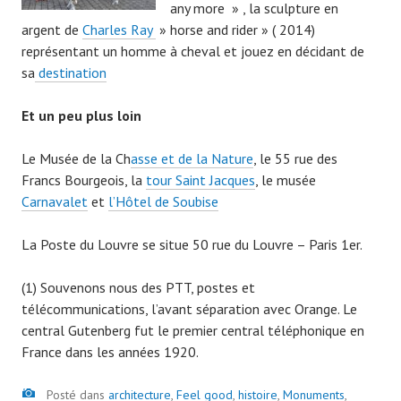
any more » , la sculpture en
argent de
Charles Ray
» horse and rider » ( 2014)
représentant un homme à cheval et jouez en décidant de
sa
destination
Et un peu plus loin
Le Musée de la Ch
asse et de la Nature
, le 55 rue des
Francs Bourgeois, la
tour Saint Jacques
, le musée
Carnavalet
et
l’Hôtel de Soubise
La Poste du Louvre se situe 50 rue du Louvre – Paris 1er.
(1) Souvenons nous des PTT, postes et
télécommunications, l’avant séparation avec Orange. Le
central Gutenberg fut le premier central téléphonique en
France dans les années 1920.
Image
Posté dans
architecture
,
Feel good
,
histoire
,
Monuments
,