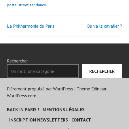
poste
,
street
,
tendance
La Philharmonie de Paris
Où va le cavalier ?
Navigation
des
articles
Rechercher
RECHERCHER
Fièrement propulsé par WordPress
|
Thème Edin par
WordPress.com
.
BACK IN PARIS !
MENTIONS LÉGALES
INSCRIPTION NEWSLETTERS
CONTACT