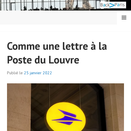
Aller
au
contenu
MENU
principal
BACK IN PARIS
Comme une lettre à la
Poste du Louvre
Publié le
25 janvier 2022
p
a
r
a
d
m
i
n
7