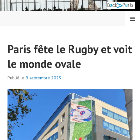
Aller
au
contenu
MENU
principal
BACK IN PARIS
Paris fête le Rugby et voit
le monde ovale
Publié le
9 septembre 2023
p
a
r
a
d
m
i
n
7