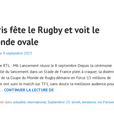
is fête le Rugby et voit le
nde ovale
le
9 septembre 2023
p
a
ge RTL - M6 Lancement réussi le 8 septembre Depuis la cérémonie
r
elle du lancement dans un Stade de France plein à craquer, la dixiè
a
n de la Coupe du Monde de Rugby démarre en force. 15 millions de
d
is ont suivi le match sur TF1, sans doute la meilleure audience pour
m
PARIS
. …
CONTINUER LA LECTURE DE
i
FÊTE
n
ge
LE
sté dans
actualité
,
international
7
,
Septembre 23
,
street
,
tendance
,
vie Parisi
RUGBY
0