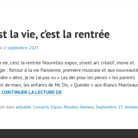
ET
7
VOIT
9
LE
MONDE
st la vie, c’est la rentrée
OVALE
le
2 septembre 2023
p
a
a vie, c’est la rentrée Nouvelles expos, street art créatif, move et
r
gie : Retour à la vie Parisienne, première musicale et aux nouveauté
a
dire « déso, je ne l’ai pas vu » Les der pour les pièces « les parents
d
nt de mars, les enfants de Mc Do, « Quinder » aux Blancs Manteau
m
C’EST
…
CONTINUER LA LECTURE DE
i
LA
n
ge
VIE,
sté dans
actualité
,
Concerts, Expos, Musées
7
,
Humeur
,
Septembre 23
,
tendan
C’EST
0
LA
7
RENTRÉE
9