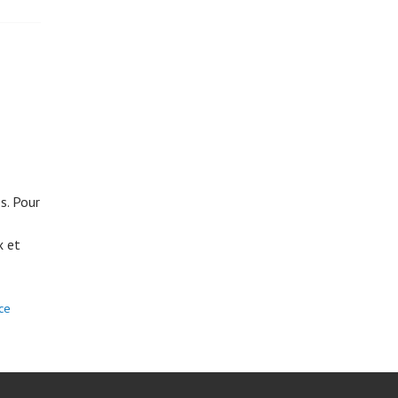
s. Pour
x et
ce