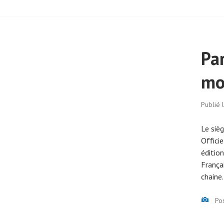
Par
mo
Publié 
Le siè
Offici
éditio
França
chaine
Ima
Po