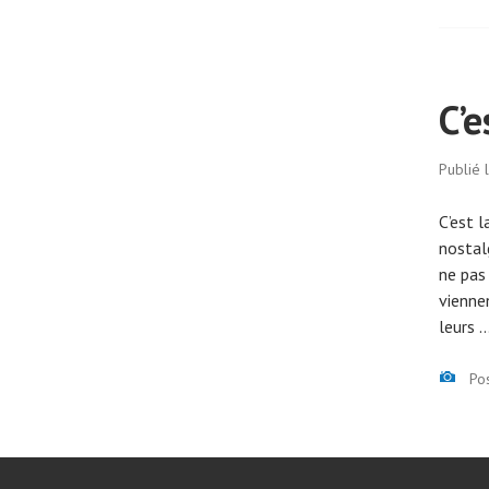
C’e
Publié 
C’est l
nostal
ne pas 
vienne
leurs 
Ima
Po