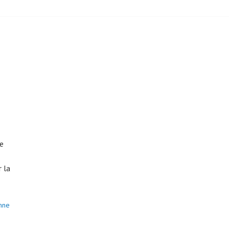
me
 la
enne