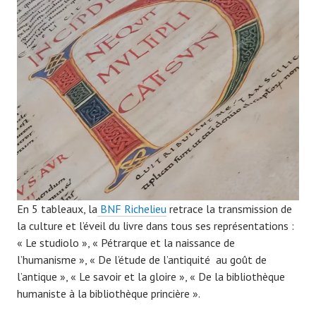
n
7
0
7
9
En 5 tableaux, la
BNF Richelieu
retrace la transmission de
la culture et l’éveil du livre dans tous ses représentations :
« Le studiolo », « Pétrarque et la naissance de
l’humanisme », « De l’étude de l’antiquité au goût de
l’antique », « Le savoir et la gloire », « De la bibliothèque
humaniste à la bibliothèque princière ».