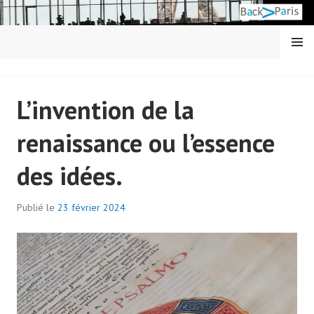
Aller
au
contenu
MENU
principal
BACK IN PARIS
L’invention de la
renaissance ou l’essence
des idées.
Publié le
23 février 2024
p
a
r
a
d
m
i