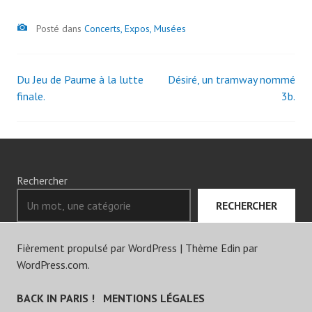
Image
Posté dans
Concerts, Expos, Musées
Du Jeu de Paume à la lutte
Désiré, un tramway nommé
Navigation
finale.
3b.
des
articles
Rechercher
RECHERCHER
Fièrement propulsé par WordPress
|
Thème Edin par
WordPress.com
.
BACK IN PARIS !
MENTIONS LÉGALES