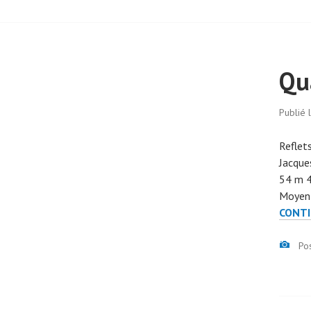
Qu
Publié 
Reflet
Jacques
54 m 4
Moyen 
CONTI
Ima
Po