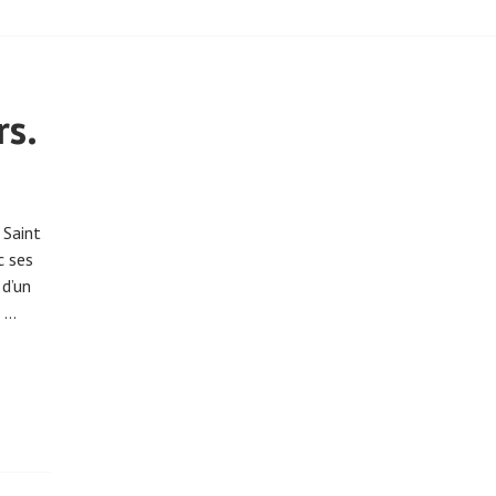
rs.
 Saint
c ses
 d’un
e …