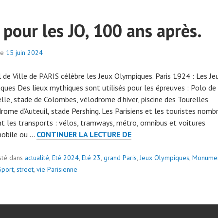
 pour les JO, 100 ans après.
le
15 juin 2024
p
a
l de Ville de PARIS célèbre les Jeux Olympiques. Paris 1924 : Les Je
r
ques Des lieux mythiques sont utilisés pour les épreuves : Polo de
a
lle, stade de Colombes, vélodrome d’hiver, piscine des Tourelles
d
drome d’Auteuil, stade Pershing. Les Parisiens et les touristes nomb
m
ent les transports : vélos, tramways, métro, omnibus et voitures
i
GO
obile ou …
CONTINUER LA LECTURE DE
n
POUR
7
ge
LES
sté dans
actualité
0
,
Eté 2024
,
Eté 23
,
grand Paris
,
Jeux Olympiques
,
Monume
JO,
Sport
,
street
,
vie Parisienne
7
100
9
ANS
APRÈS.