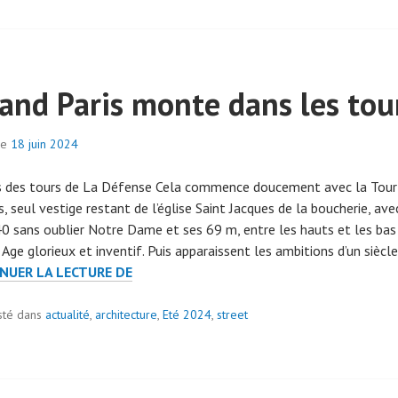
and Paris monte dans les tou
le
18 juin 2024
p
a
s des tours de La Défense Cela commence doucement avec la Tour
r
, seul vestige restant de l’église Saint Jacques de la boucherie, ave
a
0 sans oublier Notre Dame et ses 69 m, entre les hauts et les bas
d
Age glorieux et inventif. Puis apparaissent les ambitions d’un siècl
m
QUAND
NUER LA LECTURE DE
i
PARIS
n
ge
MONTE
sté dans
actualité
7
,
architecture
,
Eté 2024
,
street
DANS
0
LES
7
TOURS.
9