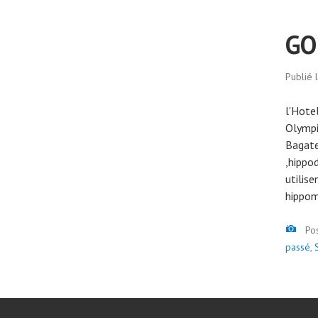
GO
Publié 
l'Hote
Olympi
Bagate
,hippo
utilis
hippom
Ima
Po
passé
,