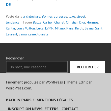
LA
DE
SAMARITAINE
Posté dans
architecture
,
Bonnes adresses
,
luxe
,
street
,
tendance
Tagué
Battle
,
Cartier
,
Chanel
,
Christian Dior
,
Hermès
,
Kantar
,
Louis Vuitton
,
Luxe
,
LVMH
,
Milano
,
Paris
,
Rivoli
,
Saana
,
Saint
Laurent
,
Samaritaine
,
touriste
Rechercher
RECHERCHER
Fièrement propulsé par WordPress
|
Thème Edin par
WordPress.com
.
BACK IN PARIS !
MENTIONS LÉGALES
INSCRIPTION NEWSLETTERS
CONTACT