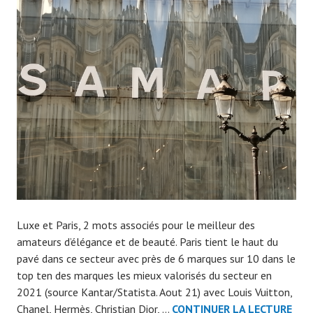
n
7
0
7
9
Luxe et Paris, 2 mots associés pour le meilleur des
amateurs d’élégance et de beauté. Paris tient le haut du
pavé dans ce secteur avec près de 6 marques sur 10 dans le
top ten des marques les mieux valorisés du secteur en
2021 (source Kantar/Statista. Aout 21) avec Louis Vuitton,
Chanel, Hermès, Christian Dior, …
CONTINUER LA LECTURE