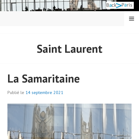
Aller
au
contenu
MENU
principal
BACK IN PARIS
Saint Laurent
La Samaritaine
Publié le
14 septembre 2021
p
a
r
a
d
m
i