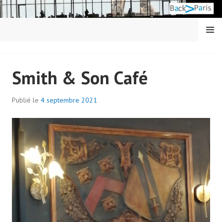
Aller
au
contenu
MENU
principal
BACK IN PARIS
Smith & Son Café
Publié le
4 septembre 2021
p
a
r
H
e
l
l
o