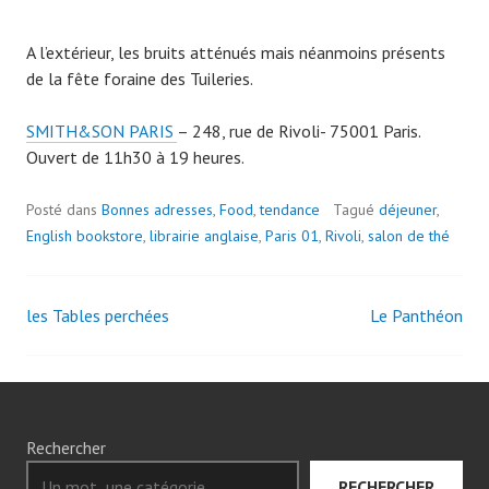
A l’extérieur, les bruits atténués mais néanmoins présents
de la fête foraine des Tuileries.
SMITH&SON PARIS
– 248, rue de Rivoli- 75001 Paris.
Ouvert de 11h30 à 19 heures.
Posté dans
Bonnes adresses
,
Food
,
tendance
Tagué
déjeuner
,
English bookstore
,
librairie anglaise
,
Paris 01
,
Rivoli
,
salon de thé
les Tables perchées
Le Panthéon
Navigation
des
articles
Rechercher
RECHERCHER