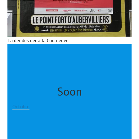
La der des der à la Courneuve
Soon
Octobre