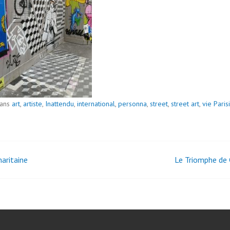
dans
art
,
artiste
,
Inattendu
,
international
,
personna
,
street
,
street art
,
vie Paris
aritaine
Le Triomphe de 
igation
icles