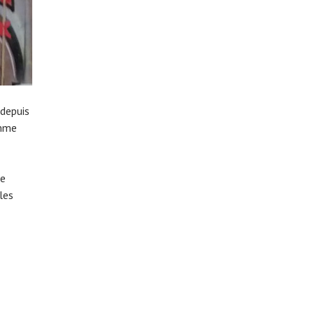
 depuis
omme
he
les