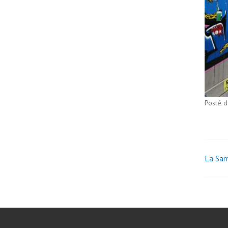
Posté 
La Sam
Nav
des
art