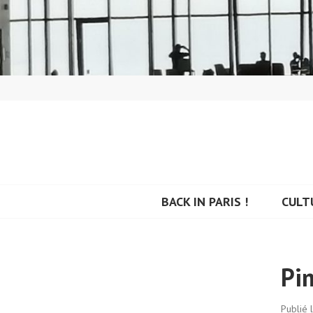
Aller
au
contenu
principal
BACK IN PARIS
BACK IN PARIS !
CULT
Pi
Publié 