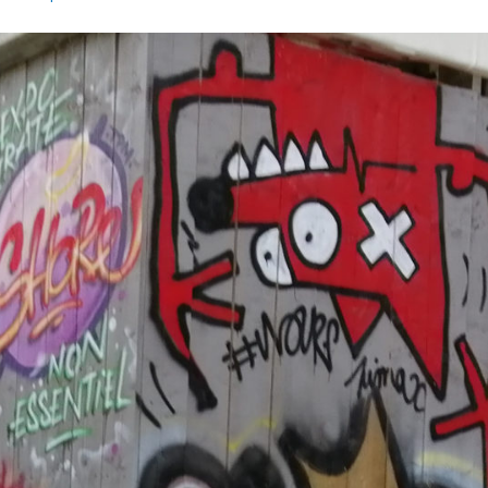
a
r
a
d
m
i
n
7
0
7
9