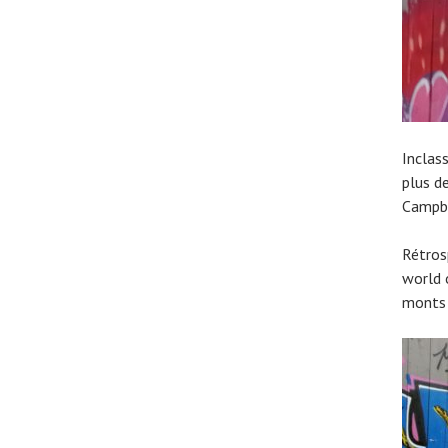
Inclass
plus d
Campbe
Rétros
world 
monts 