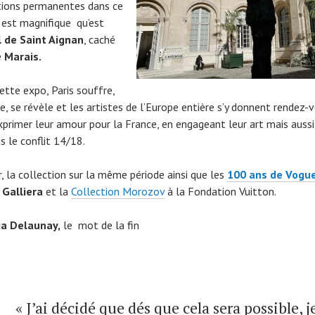
tions permanentes dans ce
u est magnifique qu’est
 de Saint Aignan
, caché
e
Marais.
ette expo, Paris souffre,
e, se révèle et les artistes de l’Europe entière s’y donnent rendez-
xprimer leur amour pour la France, en engageant leur art mais aussi
s le conflit 14/18.
r, la collection sur la même période ainsi que les
100 ans de Vogu
 Galliera
et la
Collection Morozov
à la Fondation Vuitton.
ia Delaunay,
le mot de la fin
« J’ai décidé que dés que cela sera possible, j