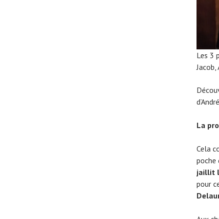
Les 3 
Jacob,
Découv
d’Andr
La pro
Cela 
poche 
jailli
pour c
Delau
Aux ch