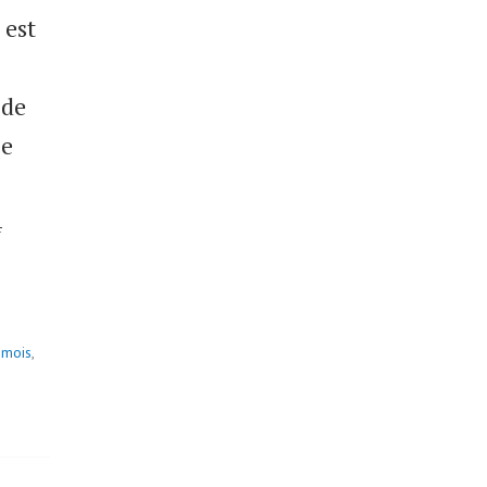
 est
 de
ie
4
1mois
,