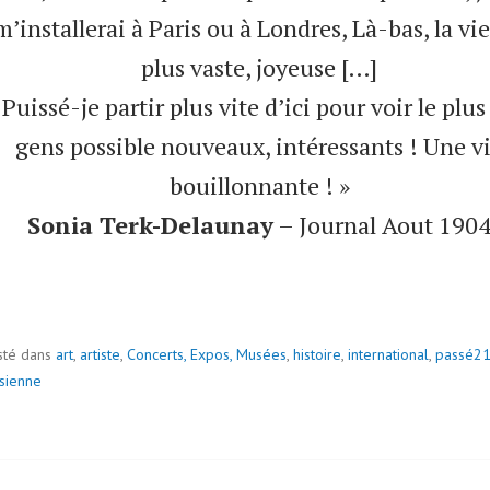
m’installerai à Paris ou à Londres, Là-bas, la vie
plus vaste, joyeuse […]
Puissé-je partir plus vite d’ici pour voir le plus
gens possible nouveaux, intéressants ! Une v
bouillonnante ! »
Sonia Terk-Delaunay
– Journal Aout 190
ge
sté dans
art
,
artiste
,
Concerts, Expos, Musées
,
histoire
,
international
,
passé2
isienne