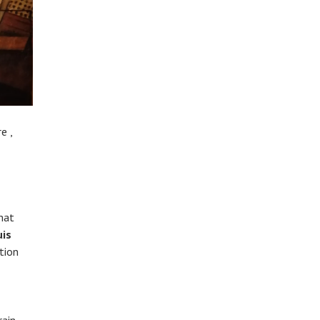
e ,
mat
uis
tion
ain,