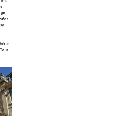
e,
age
osées
 sa
 héros
 Tour