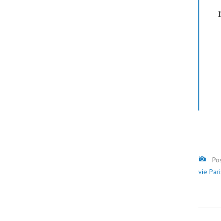
Ima
Po
vie Par