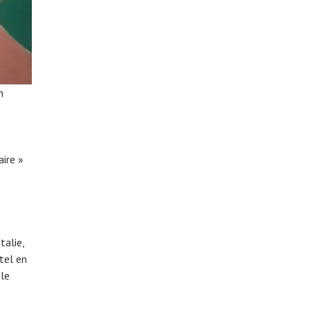
n
aire »
talie,
tel en
le