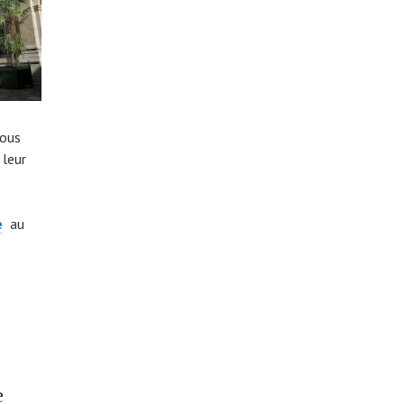
vous
 leur
e
au
e