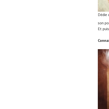
Dédie 
son po
Et pui
Conna