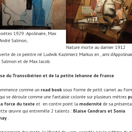
poètes 1929 :Apolinaire, Max
 André Salmon,
Nature morte au damier 1912
erte de ce peintre né Ludwik Kazimierz Markus en , ami d’Appolinair
é Salmon et de Max Jacob.
se du Transsibérien et de la petite Jehanne de France
commence comme un
road book
sous forme de petit carnet au for
qui se déroule comme une fantaisie colorée sur plusieurs mètres
p
t la force du texte
et en contre point la
modernité
de sa présenta
ette œuvre qui entremêle 2 talents :
Blaise Cendrars et Sonia
nay
.
atoiement des mots, la liberté de vers scandés par le rythme du tr