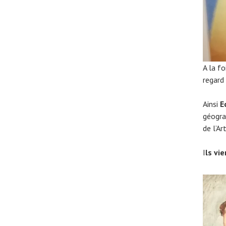
A la fo
regard
Ainsi
E
géogra
de l’Ar
I
ls vi