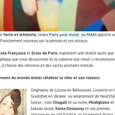
is
forte et intimiste
, l’expo
Paris pour école au MAJH
apporte u
 franchement nouveau sur la période et ses acteurs.
cole Française
et
Ecole de Paris
, expriment une réalité autre que
phique que vous découvrirez et le cubisme une vision « révolutionn
t, à l’heure des chromos et des cartes postales d’antan.
ennent du monde entier célébrer la ville et ses valeurs
.
Originaires de Liozna en Biélorussie, Livourne en I
Gradizhsk en Ukraine ou simplement de Neufchâ
Suisse , voici
Chagall
et sa ruche,
Modigliano
et 
bateau lavoir,
Sonia Delaunay
et ses prismes
électriques en 1913/1914 et également Blaise