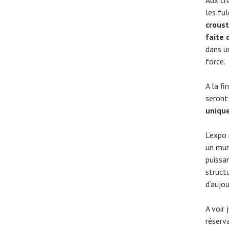
les fu
croust
faite 
dans 
force.
A la fi
seront
unique
L’expo
un mur
puissa
structu
d’aujou
A voir 
réserva