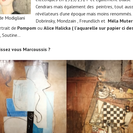
Cendrars mais également des peintres, tout auss
révélateurs d’une époque mais moins renommés
de Modigliani
Dobrinsky, Mondzain , Freundlich et
Méla Muter
rtrait de
Pompom
ou
Alice Halicka ( l’aquarelle sur papier ci de
s, Soutine…
issez vous Marcoussis ?