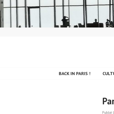
Aller
au
contenu
principal
BACK IN PARIS
BACK IN PARIS !
CULT
Pa
Publié 