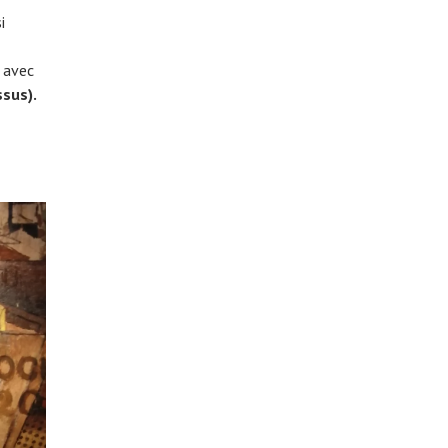
i
.
avec
ssus).