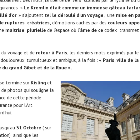
lgurances »
Le Kremlin était comme
un immense gâteau tartar
illé d’or
. » s’ajoutent tel
le déroulé d’un voyage,
une
mise en p
de ruptures
créatrices,
d’émotions cachés par des
couleurs app
une
maitrise plurielle
de l’espace où l’
âme de ce
codex transmet
n du voyage et de
retour à Paris
, les derniers mots exprimés par le
 douloureux, tumultueux et ambigus, à la fois :
« Paris, ville de la
 du grand Gibet et de la Roue ».
 se termine sur
Kisling
et
 de photos qui souligne la
nce de cette période
rante pour l’Art
rd’hui.
jusqu’au
31 Octobre
( sur
tion) ainsi que les