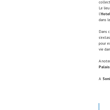
collec
Le lie
l’
Hotel
dans l
Dans c
s’extas
pour e
vie dan
A note
Palais
A
Son