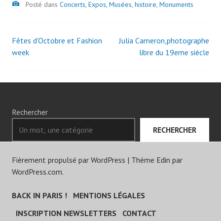
Image
Posté dans
Concerts, Expos, Musées
,
histoire
,
Monuments
Fêtes d’Octobre et Fashion
Julia Cameron,photographe
Navigation
week
libre du 19eme siècle
des
articles
Rechercher
RECHERCHER
Fièrement propulsé par WordPress
|
Thème Edin par
WordPress.com
.
BACK IN PARIS !
MENTIONS LÉGALES
INSCRIPTION NEWSLETTERS
CONTACT