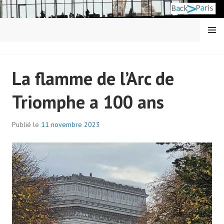
Aller
au
contenu
MENU
principal
BACK IN PARIS
La flamme de l’Arc de
Triomphe a 100 ans
Publié le
11 novembre 2023
p
a
r
a
d
m
i
n
7