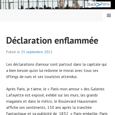
Aller
au
contenu
MENU
principal
BACK IN PARIS
Déclaration enflammée
Publié le
15 septembre 2021
p
a
Les déclarations d’amour sont partout dans la capitale qui
r
a bien besoin qu’on lui redonne le moral avec tous ses
a
liftings de rues et ses touristes attendus.
d
m
Après Paris, je t’aime, le « Paris mon amour » des Galeries
i
Lafayette est exposé, exhibé sur les murs, les grands
n
magasins et dans le métro, le Boulevard Haussmann
7
affiche ses sentiments, 150 ans après la tranchée
0
fantastique et sa publicité de 1832 « Paris embellie, Paris
7