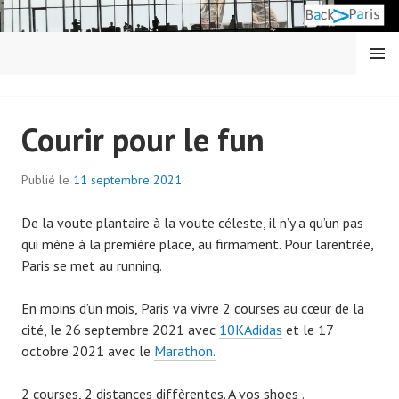
Aller
au
contenu
MENU
principal
BACK IN PARIS
Courir pour le fun
Publié le
11 septembre 2021
p
a
De la voute plantaire à la voute céleste, il n’y a qu’un pas
r
qui mène à la première place, au firmament. Pour larentrée,
a
Paris se met au running.
d
m
En moins d’un mois, Paris va vivre 2 courses au cœur de la
i
cité, le 26 septembre 2021 avec
10KAdidas
et le 17
n
octobre 2021 avec le
Marathon.
7
0
2 courses, 2 distances diffèrentes. A vos shoes .
7