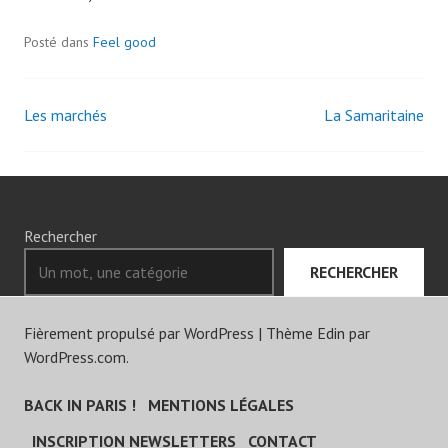
9
Posté dans
Feel good
Les marchés
La Samaritaine
Navigation
des
articles
Rechercher
RECHERCHER
Fièrement propulsé par WordPress
|
Thème Edin par
WordPress.com
.
BACK IN PARIS !
MENTIONS LÉGALES
INSCRIPTION NEWSLETTERS
CONTACT