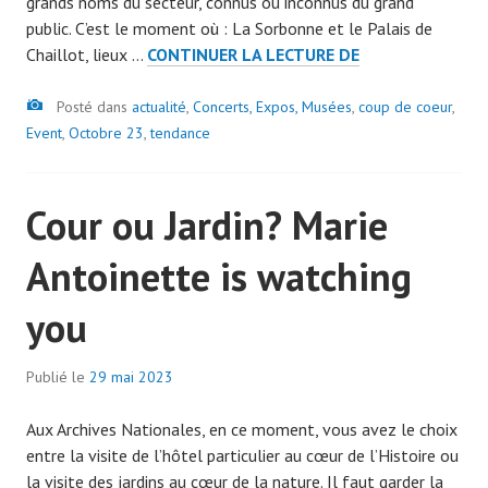
grands noms du secteur, connus ou inconnus du grand
m
public. C’est le moment où : La Sorbonne et le Palais de
i
FÊTES
Chaillot, lieux …
CONTINUER LA LECTURE DE
n
D’OCTOBRE
7
Image
ET
Posté dans
actualité
,
0
Concerts, Expos, Musées
,
coup de coeur
,
FASHION
Event
,
Octobre 23
,
tendance
7
WEEK
9
Cour ou Jardin? Marie
Antoinette is watching
you
Publié le
29 mai 2023
p
a
Aux Archives Nationales, en ce moment, vous avez le choix
r
entre la visite de l’hôtel particulier au cœur de l’Histoire ou
a
la visite des jardins au cœur de la nature. Il faut garder la
d