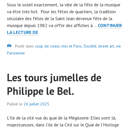
Sous le soleil exactement, la vibe de la fête de la musique
a
va être très hot. Pour les fêtes de quartiers, la tradition
d
séculaire des fêtes de la Saint Jean devenue fête de la
m
musique depuis 1982 va offrir des affiches à …
CONTINUER
i
21
LA LECTURE DE
n
ET
7
Image
28
Posté dans
coup de coeur
0
,
moi et Paris
,
Société
,
street art
,
vie
JUIN
Parisienne
7
:
9
LA
Les tours jumelles de
FÊTE
À
Philippe le Bel.
PARIS
POUR
LA
Publié le
26 juillet 2025
p
MUSIQUE
a
ET
L'Ile de la cité vue du quai de la Mégisserie. Elles sont là,
r
LE
majestueuses, dans l’ile de la Cité sur le Quai de l’Horloge
a
CINÉMA.