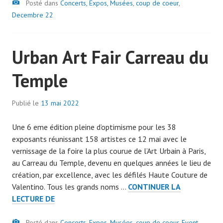
Image
Posté dans
Concerts, Expos, Musées
7
,
coup de coeur
,
Decembre 22
9
Urban Art Fair Carreau du
Temple
Publié le
13 mai 2022
p
a
Une 6 eme édition pleine d’optimisme pour les 38
r
exposants réunissant 158 artistes ce 12 mai avec le
a
vernissage de la foire la plus courue de l’Art Urbain à Paris,
d
au Carreau du Temple, devenu en quelques années le lieu de
m
création, par excellence, avec les défilés Haute Couture de
i
Valentino. Tous les grands noms …
CONTINUER LA
n
URBAN
LECTURE DE
7
ART
0
Image
FAIR
Posté dans
Concerts, Expos, Musées
7
,
coup de coeur
,
Event
,