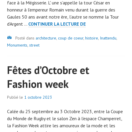
face à la Mégisserie. L' une s’appelle la tour César en
d
honneur à l’empereur Romain venu durant la guerre des
m
Gaules 50 ans avant notre ère, l’autre se nomme la Tour
i
LES
d’Argent …
CONTINUER LA LECTURE DE
n
TOURS
7
Image
JUMELLES
Posté dans
architecture
0
,
coup de coeur
,
histoire
,
Inattendu
,
DE
Monuments
,
street
7
PHILIPPE
9
LE
Fêtes d’Octobre et
BEL.
Fashion week
Publié le
1 octobre 2023
p
a
Calée du 25 septembre au 3 Octobre 2023, entre la Coupe
r
du Monde de Rugby et le salon Zen à l’espace Champerret,
a
la Fashion Week attire les amoureux de la mode et les
d