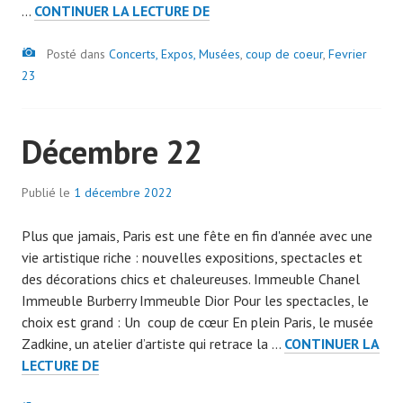
FÉVRIER
…
CONTINUER LA LECTURE DE
7
23
0
Image
Posté dans
Concerts, Expos, Musées
7
,
coup de coeur
,
Fevrier
23
9
Décembre 22
Publié le
1 décembre 2022
p
a
Plus que jamais, Paris est une fête en fin d'année avec une
r
vie artistique riche : nouvelles expositions, spectacles et
a
des décorations chics et chaleureuses. Immeuble Chanel
d
Immeuble Burberry Immeuble Dior Pour les spectacles, le
m
choix est grand : Un coup de cœur En plein Paris, le musée
i
Zadkine, un atelier d’artiste qui retrace la …
CONTINUER LA
n
DÉCEMBRE
LECTURE DE
7
22
0