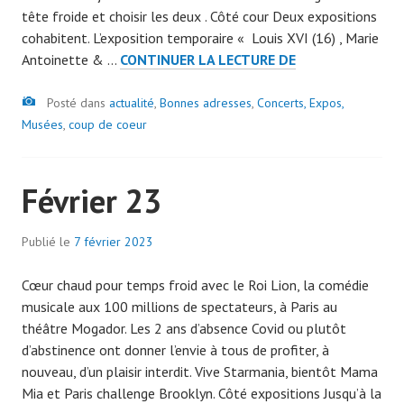
tête froide et choisir les deux . Côté cour Deux expositions
m
cohabitent. L’exposition temporaire « Louis XVI (16) , Marie
i
COUR
Antoinette & …
CONTINUER LA LECTURE DE
n
OU
7
Image
JARDIN?
Posté dans
actualité
0
,
Bonnes adresses
,
Concerts, Expos,
MARIE
Musées
,
coup de coeur
7
ANTOINETTE
9
IS
Février 23
WATCHING
YOU
Publié le
7 février 2023
p
a
Cœur chaud pour temps froid avec le Roi Lion, la comédie
r
musicale aux 100 millions de spectateurs, à Paris au
a
théâtre Mogador. Les 2 ans d’absence Covid ou plutôt
d
d’abstinence ont donner l’envie à tous de profiter, à
m
nouveau, d’un plaisir interdit. Vive Starmania, bientôt Mama
i
Mia et Paris challenge Brooklyn. Côté expositions Jusqu’à la
n