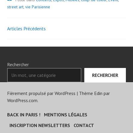
CARREAU
street art
,
vie Parisienne
9
DU
TEMPLE
Articles Précédents
Navigation
des
articles
Rechercher
RECHERCHER
Fièrement propulsé par WordPress
|
Thème Edin par
WordPress.com
.
BACK IN PARIS !
MENTIONS LÉGALES
INSCRIPTION NEWSLETTERS
CONTACT