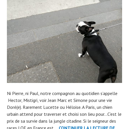
r
a
d
m
i
n
7
0
7
9
Ni Pierre, ni Paul, notre compagnon au quotidien s’appelle
Hector, Mistigri, voir Jean Marc et Simone pour une vie
Doré(e). Rarement Lucette ou Héloise. A Paris, un chien
urbain attend pour traverser et choisi son lieu pour…C’est le
prix de sa survie dans la jungle citadine. Si le seigneur des
AVEZ
races LOF en France est …
CONTINUER LA LECTURE DE