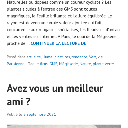
Naturelles ou dopées comme un coureur cycliste ? Les
plantes situées à l'entrée des GMS sont toutes
magnifiques, la feuille brillante et l'allure équilibrée. Le
rayon est devenu une vraie valeur ajoutée qui fait
concurrence aux magasins spécialisés, les fleuristes d'antan
et les ventes sur Internet. A Paris, le quai de la Mégisserie,
DES
proche de …
CONTINUER LA LECTURE DE
PLANTES
PARTOUT
Posté dans
actualité
,
Humeur
,
natures
,
tendance
,
Vert
,
vie
Parisienne
Tagué
ficus
,
GMS
,
Mégisserie
,
Nature
,
plante verte
Avez vous un meilleur
ami ?
Publié le
8 septembre 2021
p
a