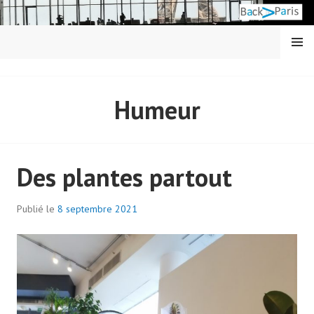
Aller
au
contenu
MENU
principal
BACK IN PARIS
Humeur
Des plantes partout
Publié le
8 septembre 2021
p
a
r
a
d
m
i